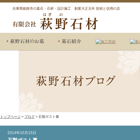
兵庫県姫路市の墓石・石材・設計施工 創業大正元年 技術と信用の店
オリジナル墓石
低予算で建立
選べる墓石
デザイン墓石
和型墓石
洋型墓石
墓石リフォーム施工実績
その他石材施工実績
墓石施工実績
ひ
墓
傾
付
トップページ
>
ブログ
> 石製ポスト裏
2014年10月15日