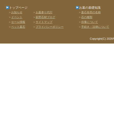
トップページ
お墓の基礎知識
＞
お知らせ
＞
お墓参り代行
＞
墓石各部の名称
＞
イベント
＞
萩野石材ブログ
＞
石の種類
＞
セール情報
＞
サイトマップ
＞
供養について
＞
ペット墓石
＞
プライバシーポリシー
＞
手続き・法律について
Copyright(C) 2026年