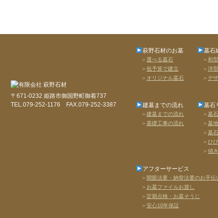
萩野石材のお墓
墓石
＞
選べる墓石
＞
和
＞
低予算で建立
＞
洋
＞
オリジナル墓石
＞
デ
〒671-0232 姫路市御国野町御着737
TEL.079-252-1176 FAX.079-252-3387
建墓までの流れ
墓石
＞
建墓までの流れ
＞
墓
＞
基礎工事の流れ
＞
墓
＞
墓
＞
ひ
＞
傾
アフターサービス
＞
開眼法要・納骨法要のお手伝
＞
お墓ファイルお渡し
＞
定期点検・お墓そうじ
＞
安心10年保証