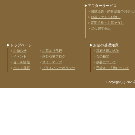
▶アフターサービス
＞
開眼法要・納骨法要のお手伝
＞
お墓ファイルお渡し
＞
定期点検・お墓そうじ
＞
安心10年保証
▶トップページ
▶お墓の基礎知識
＞
お知らせ
＞
お墓参り代行
＞
墓石各部の名称
＞
イベント
＞
萩野石材ブログ
＞
石の種類
＞
セール情報
＞
サイトマップ
＞
供養について
＞
ペット墓石
＞
プライバシーポリシー
＞
手続き・法律について
Copyright(C) 2026年