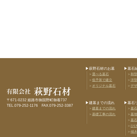
▶萩野石材のお墓
▶墓石
＞
選べる墓石
＞
和
＞
低予算で建立
＞
洋
＞
オリジナル墓石
＞
デ
〒671-0232 姫路市御国野町御着737
▶建墓までの流れ
▶墓石
TEL.079-252-1176 FAX.079-252-3387
＞
建墓までの流れ
＞
墓
＞
基礎工事の流れ
＞
墓
＞
墓
＞
ひ
＞
傾