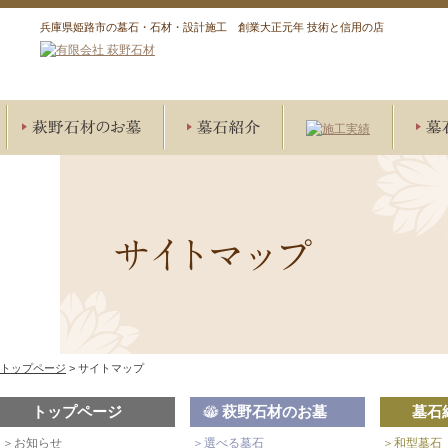
兵庫県姫路市の墓石・石材・設計施工 創業大正元年 技術と信用の店
オリジナル墓石
低予算で建立
選べる墓石
デザイン墓石
和型墓石
洋型墓石
墓石リフォーム施工実績
その他石材施工実績
墓石施工実績
ひ
墓
傾
付
トップページ
> サイトマップ
トップページ
萩野石材のお墓
墓石
＞お知らせ
＞選べる墓石
＞和型墓石