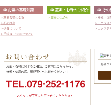
お墓の基礎知識
霊園・お寺のご紹介
その
＞墓石各部の名称
＞霊園のご紹介
＞神社・寺
＞石の種類
＞モニュメ
＞供養について
＞エクステ
＞手続き・法律について
お墓づ
お墓・石材に関するご相談、ご質問はこちらから。
技術と信用の店、萩野石材へお任せください！
無料資料
スタッフが丁寧に対応させていただきます