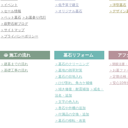
＞イベント
＞低予算で建立
＞洋型墓石
＞セール情報
＞オリジナル墓石
＞デザイン
＞ペット墓石
＞お墓参り代行
＞萩野石材ブログ
＞サイトマップ
＞プライバシーポリシー
施工の流れ
墓石リフォーム
アフ
＞建墓までの流れ
＞墓石のクリーニング
＞開眼法要・
＞基礎工事の流れ
＞墓地の雑草対策
＞お墓ファ
＞墓石の目地入れ
＞定期点検
＞ひび割れ、角カケ補修
＞安心10年
＞傾き修復・耐震補強
＞戒名・
法名・追加
＞文字の色入れ
＞巻石や外柵の追加
＞付属品の交換・追加
＞墓石の移転・改装